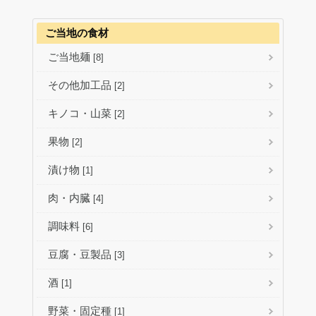
ご当地の食材
ご当地麺
[8]
その他加工品
[2]
キノコ・山菜
[2]
果物
[2]
漬け物
[1]
肉・内臓
[4]
調味料
[6]
豆腐・豆製品
[3]
酒
[1]
野菜・固定種
[1]