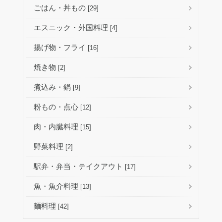
ごはん・丼もの
[29]
エスニック・外国料理
[4]
揚げ物・フライ
[16]
焼き物
[2]
煮込み・鍋
[9]
粉もの・点心
[12]
肉・内臓料理
[15]
野菜料理
[2]
駅弁・弁当・テイクアウト
[17]
魚・魚介料理
[13]
麺料理
[42]