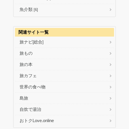
魚介類
[6]
関連サイト一覧
旅ナビ[総合]
旅もの
旅の本
旅カフェ
世界の食べ物
島旅
自炊で湯治
おトクLove.online