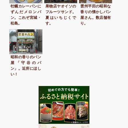
牡蠣カレーパンに
果物店ヤオイソの
雲州平田の昭和な
ずんだメロンパ
フルーツサンド。
香りの懐かしパン
ン。これぞ宮城・
夏はいちじくで
屋さん。数店舗有
松島。
す。
り。
昭和の香りのパン
屋「守谷のパ
ン」。近所にほし
い！