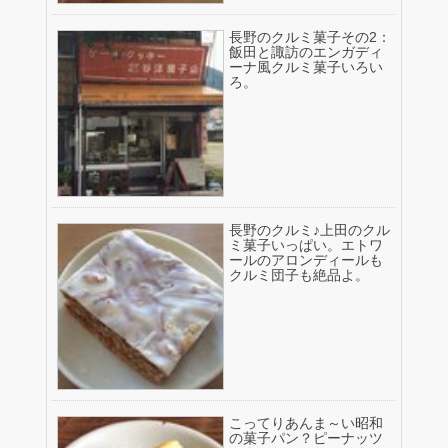
長野のクルミ菓子その2：
飯田と諏訪のエンガディ
ーナ風クルミ菓子いろい
ろ。
長野のクルミ♪上田のクル
ミ菓子いっぱい。エトワ
ールのアロンディールも
クルミ団子も絶品よ。
こってりあんま～い昭和
の菓子パン？ピーナッツ