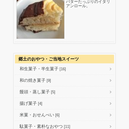
バターたっぷりのイタリ
アンロール。
郷土のおやつ・ご当地スイーツ
和生菓子・半生菓子
[16]
和の焼き菓子
[9]
饅頭・蒸し菓子
[5]
揚げ菓子
[4]
米菓・おせんべい
[6]
駄菓子・素朴なおやつ
[11]