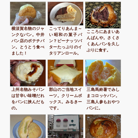
横須賀名物のジャ
こってりあんま～
こころにあまいあ
ンクなパン。中井
い昭和の菓子パ
んぱんや。さくさ
パン店のポテチパ
ン？ピーナッツバ
くあんパンを久し
ン。とうとう食べ
ターたっぷりのイ
ぶりに食す。
ました！
タリアンロール。
上州名物みそパン
郡山のご当地スイ
三島馬鈴薯でみし
は甘辛い味噌だれ
ーツ。クリームボ
まコロッケパン。
をパンに挟んだも
ックス。みるきー
三島人参もおやつ
の。
です。
パンに。