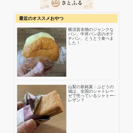
最近のオススメおやつ
横須賀名物のジャンクな
パン。中井パン店のポテ
チパン。とうとう食べま
した！
山梨の新銘菓：ぶどうの
城は、全国のシャトレー
ゼで売っているシャトー･
レザン？