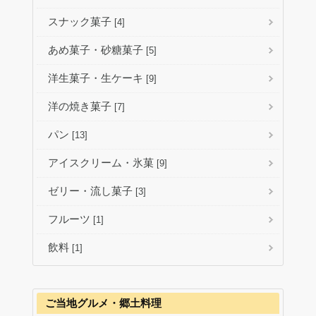
スナック菓子
[4]
あめ菓子・砂糖菓子
[5]
洋生菓子・生ケーキ
[9]
洋の焼き菓子
[7]
パン
[13]
アイスクリーム・氷菓
[9]
ゼリー・流し菓子
[3]
フルーツ
[1]
飲料
[1]
ご当地グルメ・郷土料理